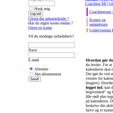
Coaching MJ (14:
Husk mig
Coachingrum 
Glemt din adgangskode ?
Kontor og
Har du ingen konto endnu ?
samtalerum
Opret en konto
Undervisning 
Vil du modtage nyhedsbrev?
Navn
E-mail
Hvordan gør d
du booke. For at f
Abonner
kalenderen skal d
Det gør du ved at 
Slet abonnement
venstre for kalend
brugere). Derefte
logget ind
, kan d
begivenhed" og b
lille rødt plus te
på kalenderen. De
beskrive din akti
farve og et numm