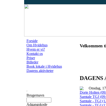
Forside
Om Hvidehus
Velkommen ti
Hvem er vi?
Kontakt os
Priser
Billeder
Book lokale i Hvidehus
Dagens aktiviteter
DAGENS 
Onsdag, 17
Dorte Holten (09:
Brugernavn
Samtale TGJ (09:
Samtale - TGJ (12
Adgangskode
Samtale - TGJ (13