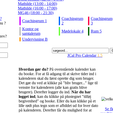
Mathilde (13:00 - 14:00)
Mathilde (16:00 - 17:00)
MG46 (18:00 - 21:30)
?
Coachingrum
Coachingrum
Coachingrum 1
nu ?
2
3
Kontor og
Mødelokale 4
Rum 5
samtalerum
rev?
Undervisning B
JCal Pro Calendar
1.5
Hvordan gør du?
På ovenstående kalender kan
du booke. For at få adgang til at skrive tider ind i
kalenderen skal du først oprette dig som bruger.
Det gør du ved at klikke på "bliv bruger..." lige til
venstre for kalenderen (alle kan gratis blive
brugere). Derefter logger du ind.
Når du har
logget ind
, kan du klikke på plustegnet "tilføj
begivenhed" og booke. Eller du kan klikke på et
lille rødt plus tegn som er afbildet ud for hver dato
Se fl
på kalenderen. Derefter får du mulighed for at