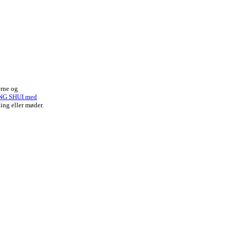
erne og
NG SHUI med
ing eller møder.