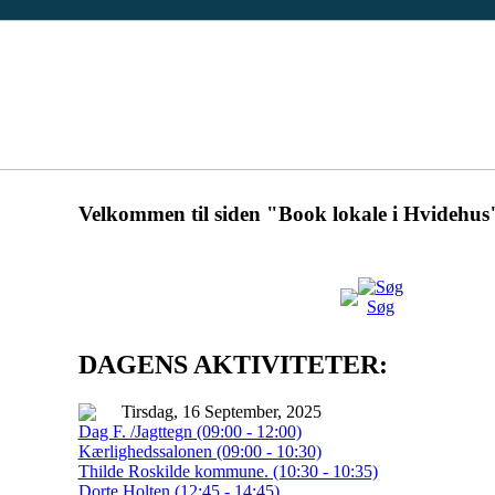
Velkommen til siden "Book lokale i Hvidehus
Søg
DAGENS AKTIVITETER:
Tirsdag, 16 September, 2025
Dag F. /Jagttegn (09:00 - 12:00)
Kærlighedssalonen (09:00 - 10:30)
Thilde Roskilde kommune. (10:30 - 10:35)
Dorte Holten (12:45 - 14:45)