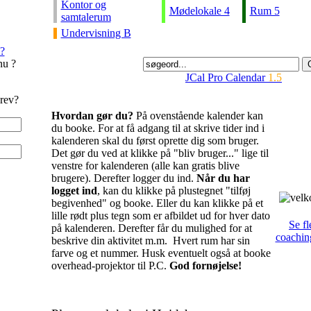
Kontor og
Mødelokale 4
Rum 5
samtalerum
Undervisning B
?
nu ?
JCal Pro Calendar
1.5
rev?
Hvordan gør du?
På ovenstående kalender kan
du booke. For at få adgang til at skrive tider ind i
kalenderen skal du først oprette dig som bruger.
Det gør du ved at klikke på "bliv bruger..." lige til
venstre for kalenderen (alle kan gratis blive
brugere). Derefter logger du ind.
Når du har
logget ind
, kan du klikke på plustegnet "tilføj
begivenhed" og booke. Eller du kan klikke på et
lille rødt plus tegn som er afbildet ud for hver dato
Se fl
på kalenderen. Derefter får du mulighed for at
coachin
beskrive din aktivitet m.m. Hvert rum har sin
farve og et nummer. Husk eventuelt også at booke
overhead-projektor til P.C.
God fornøjelse!