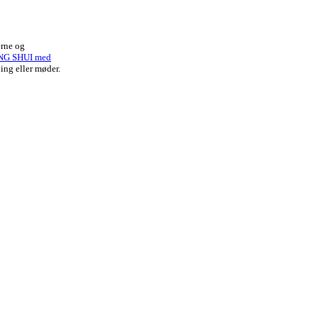
erne og
NG SHUI med
ing eller møder.