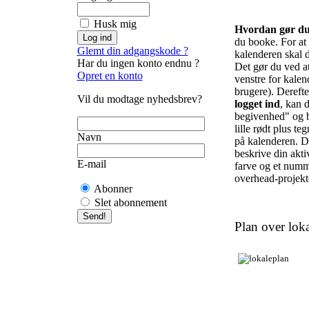
Husk mig
Hvordan gør d
du booke. For at f
Glemt din adgangskode ?
kalenderen skal d
Har du ingen konto endnu ?
Det gør du ved at 
Opret en konto
venstre for kalend
brugere). Derefte
Vil du modtage nyhedsbrev?
logget ind
, kan d
begivenhed" og b
lille rødt plus te
Navn
på kalenderen. De
beskrive din akti
E-mail
farve og et numm
overhead-projekto
Abonner
Slet abonnement
Plan over loka