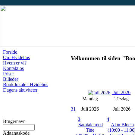
Forside
Om Hvidehus
Velkommen til siden "Boo
Hvem er vi?
Kontakt os
Priser
Billeder
Book lokale i Hvidehus
Dagens aktiviteter
Juli 2026
Mandag
Tirsdag
31
Juli 2026
Juli 2026
3
4
Brugernavn
Samtale med
Alan Bloc'h
Tine
(10:00 - 11:00
Adgangskode