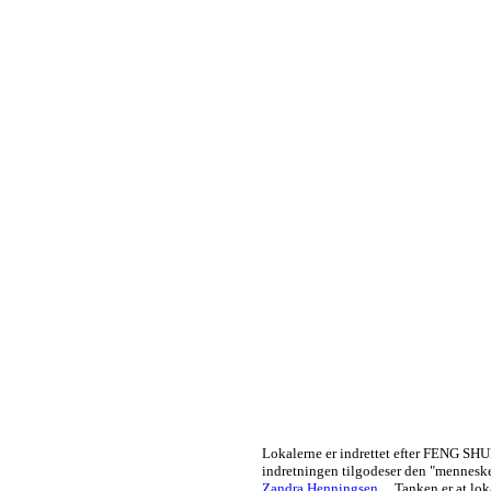
Lokalerne er indrettet efter FENG SHUI
indretningen tilgodeser den "mennesk
Zandra Henningsen ...
Tanken er at lok