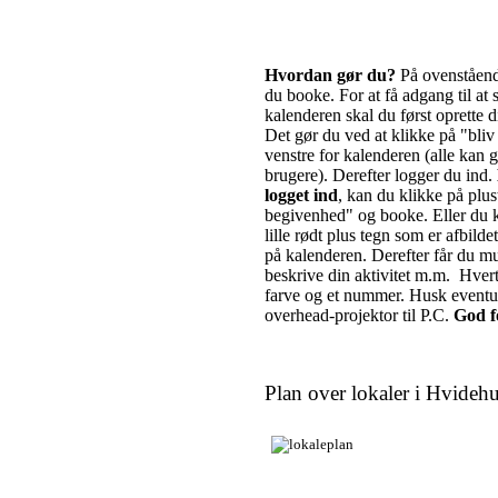
Hvordan gør du?
På ovenståend
du booke. For at få adgang til at s
kalenderen skal du først oprette 
Det gør du ved at klikke på "bliv b
venstre for kalenderen (alle kan g
brugere). Derefter logger du ind.
logget ind
, kan du klikke på plust
begivenhed" og booke. Eller du k
lille rødt plus tegn som er afbilde
på kalenderen. Derefter får du mu
beskrive din aktivitet m.m. Hvert
farve og et nummer. Husk eventu
overhead-projektor til P.C.
God f
Plan over lokaler i Hvidehu