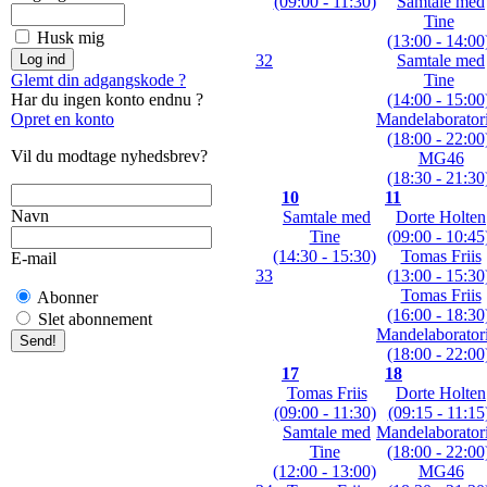
(09:00 - 11:30)
Samtale med
Tine
Husk mig
(13:00 - 14:00
32
Samtale med
Glemt din adgangskode ?
Tine
Har du ingen konto endnu ?
(14:00 - 15:00
Opret en konto
Mandelaboratori
(18:00 - 22:00
Vil du modtage nyhedsbrev?
MG46
(18:30 - 21:30
10
11
Navn
Samtale med
Dorte Holten
Tine
(09:00 - 10:45
(14:30 - 15:30)
Tomas Friis
E-mail
33
(13:00 - 15:30
Tomas Friis
Abonner
(16:00 - 18:30
Slet abonnement
Mandelaboratori
(18:00 - 22:00
17
18
Tomas Friis
Dorte Holten
(09:00 - 11:30)
(09:15 - 11:15
Samtale med
Mandelaboratori
Tine
(18:00 - 22:00
(12:00 - 13:00)
MG46